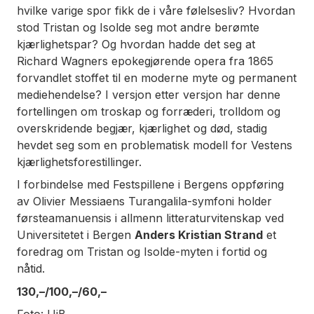
hvilke varige spor fikk de i våre følelsesliv? Hvordan
stod Tristan og Isolde seg mot andre berømte
kjærlighetspar? Og hvordan hadde det seg at
Richard Wagners epokegjørende opera fra 1865
forvandlet stoffet til en moderne myte og permanent
mediehendelse? I versjon etter versjon har denne
fortellingen om troskap og forræderi, trolldom og
overskridende begjær, kjærlighet og død, stadig
hevdet seg som en problematisk modell for Vestens
kjærlighetsforestillinger.
I forbindelse med Festspillene i Bergens oppføring
av Olivier Messiaens Turangalila-symfoni holder
førsteamanuensis i allmenn litteraturvitenskap ved
Universitetet i Bergen
Anders Kristian Strand
et
foredrag om Tristan og Isolde-myten i fortid og
nåtid.
130,–/100,–/60,–