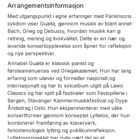
Arrangementsinformasjon
Med utgangspunkt i egne erfaringer med Parkinsons
sykdom viser Guaita, gjennom musikk av blant annet
Bach, Grieg og Debussy, hvordan musikk kan gi
retning, mening og livskvalitet. Dette er en nær og
levende konsertopplevelse som åpner for refleksjon
og nye perspektiver.
Annabel Guaita
er klassisk pianist og
førsteamanuensis ved Griegakademiet. Hun har lang
erfaring som utøver og formidler nasjonalt og
internasjonalt og har to soloalbum utgitt på Lawo
Classics og har spilt på festivaler som Festspillene i
Bergen, Stavanger Kammermusikkfestival og Dype
Åndedrag i Oslo. Hun eksperimenterer med ulike
konsertformer gjennom konseptet Lyttelos, der hun
kombinerer fremføring av klaververk,
fenomenologisk lytting og publikumrefleksjon.
Lyttelosprosjektet har nylig vært del av et