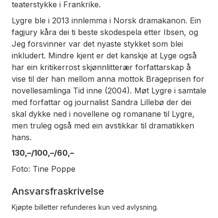
teaterstykke i Frankrike.
Lygre ble i 2013 innlemma i Norsk dramakanon. Ein
fagjury kåra dei ti beste skodespela etter Ibsen, og
Jeg forsvinner var det nyaste stykket som blei
inkludert. Mindre kjent er det kanskje at Lyge også
har ein kritikerrost skjønnlitterær forfattarskap å
vise til der han mellom anna mottok Brageprisen for
novellesamlinga
Tid inne
(2004). Møt Lygre i samtale
med forfattar og journalist Sandra Lillebø der dei
skal dykke ned i novellene og romanane til Lygre,
men truleg også med ein avstikkar til dramatikken
hans.
130,–/100,–/60,–
Foto: Tine Poppe
Ansvarsfraskrivelse
Kjøpte billetter refunderes kun ved avlysning.