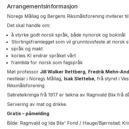
Arrangementsinformasjon
Noregs Mållag og Bergens Riksmålsforening inviterer ti
Det skal handle om:
å styrke godt norsk språk, både nynorsk og bokmål
Stortingsframlegget som vil grunnlovsfeste at norsk 
språk og makt
korleis KI endrar språket vårt
framtida for norsk som fagspråk
Møt professor
Jill Walker Rettberg
,
Fredrik Mehn-An
nestleiar i Noregs Mållag,
Isak Slettebø
, frå styret i V
Riksmålsforening
Satireteikninga frå 1917 er teikna av Ragnvald Blix frå d
Servering av mat og drikke.
Gratis – påmelding
Bilde: Ragnvald og Ida Blix' Fond / Hauge/Bjørnstad: Kr