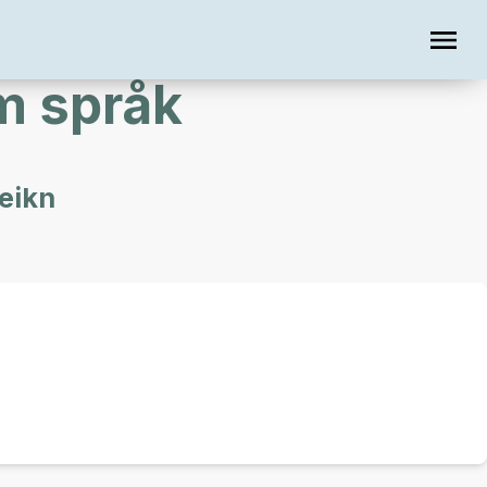
 språk
teikn