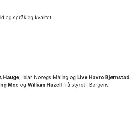
 og språkleg kvalitet.
s Hauge
, leiar Noregs Mållag og
Live Havro Bjørnstad
,
ung Moe
og
William Hazell
frå styret i Bergens