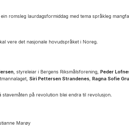
l ein romsleg laurdagsformiddag med tema språkleg mangfald
skal vere det nasjonale hovudspråket i Noreg.
dersen
, styreleiar i Bergens Riksmålsforening,
Peder Lofne
estmannalaget,
Siri Pettersen Strandenes
,
Ragna Sofie Gr
å stavemåten på revolution blei endra til revolusjon.
istianne Marøy