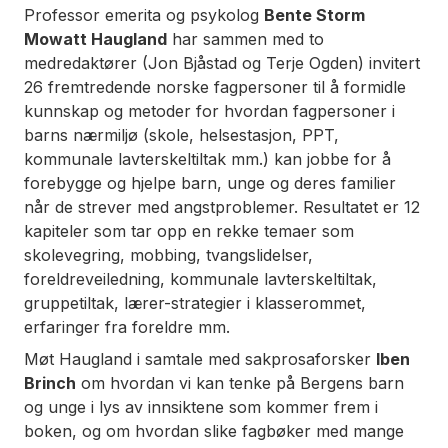
Professor emerita og psykolog
Bente Storm
Mowatt Haugland
har sammen med to
medredaktører (Jon Bjåstad og Terje Ogden) invitert
26 fremtredende norske fagpersoner til å formidle
kunnskap og metoder for hvordan fagpersoner i
barns nærmiljø (skole, helsestasjon, PPT,
kommunale lavterskeltiltak mm.) kan jobbe for å
forebygge og hjelpe barn, unge og deres familier
når de strever med angstproblemer. Resultatet er 12
kapiteler som tar opp en rekke temaer som
skolevegring, mobbing, tvangslidelser,
foreldreveiledning, kommunale lavterskeltiltak,
gruppetiltak, lærer-strategier i klasserommet,
erfaringer fra foreldre mm.
Møt Haugland i samtale med sakprosaforsker
Iben
Brinch
om hvordan vi kan tenke på Bergens barn
og unge i lys av innsiktene som kommer frem i
boken, og om hvordan slike fagbøker med mange