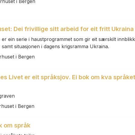
urhuset i Bergen
et: Dei frivillige sitt arbeid for eit fritt Ukraina
er ein serie i haustprogrammet som gir eit særskilt innblikk
tur samt situasjonen i dagens krigsramma Ukraina.
rhuset i Bergen
es Livet er eit språksjov. Ei bok om kva språke
egraven
rhuset i Bergen
 om språk