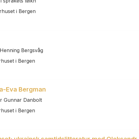
i språkets teikn
rhuset i Bergen
d Henning Bergsvåg
rhuset i Bergen
nna-Eva Bergman
er Gunnar Danbolt
rhuset i Bergen