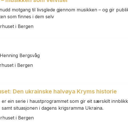
n – musikken som veiviser
snudd motgang til livsglede gjennom musikken – og gir publ
en som finnes i dem selv
urhuset i Bergen
d Henning Bergsvåg
rhuset i Bergen
uset: Den ukrainske halvøya Kryms historie
er ein serie i haustprogrammet som gir eit særskilt innblikk
tur samt situasjonen i dagens krigsramma Ukraina.
urhuset i Bergen