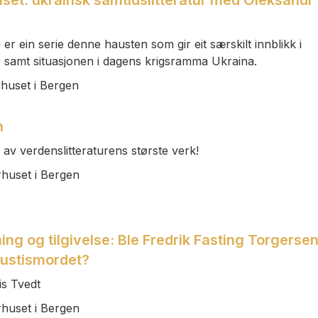
uset: ukrainsk samtidslitteratur med Oleksandr
er ein serie denne hausten som gir eit særskilt innblikk i
tur samt situasjonen i dagens krigsramma Ukraina.
rhuset i Bergen
n
av verdenslitteraturens største verk!
rhuset i Bergen
ning og tilgivelse: Ble Fredrik Fasting Torgersen
 justismordet?
is Tvedt
rhuset i Bergen