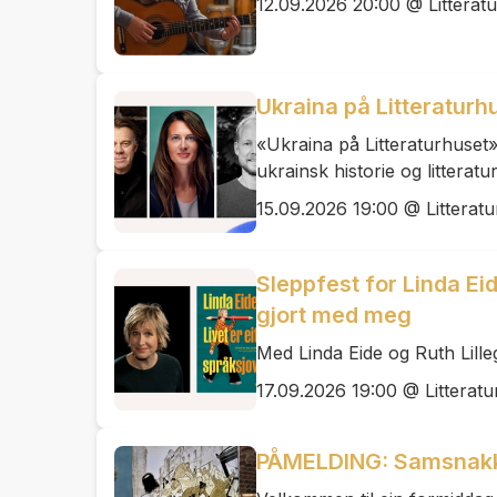
12.09.2026 20:00 @ Litterat
Ukraina på Litteraturhus
«Ukraina på Litteraturhuset» 
ukrainsk historie og littera
15.09.2026 19:00 @ Litteratu
Sleppfest for Linda Eid
gjort med meg
Med Linda Eide og Ruth Lill
17.09.2026 19:00 @ Litteratu
PÅMELDING: Samsnakk