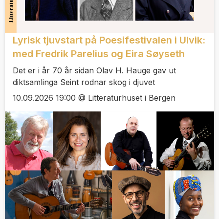
Lyrisk tjuvstart på Poesifestivalen i Ulvik:
med Fredrik Parelius og Eira Søyseth
Det er i år 70 år sidan Olav H. Hauge gav ut
diktsamlinga Seint rodnar skog i djuvet
10.09.2026 19:00 @ Litteraturhuset i Bergen