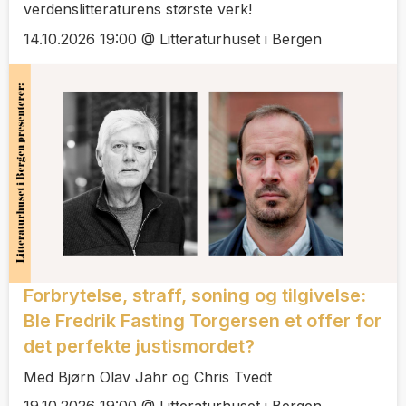
verdenslitteraturens største verk!
14.10.2026 19:00 @ Litteraturhuset i Bergen
Forbrytelse, straff, soning og tilgivelse:
Ble Fredrik Fasting Torgersen et offer for
det perfekte justismordet?
Med Bjørn Olav Jahr og Chris Tvedt